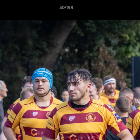
50/199